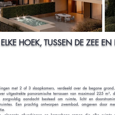
 ELKE HOEK, TUSSEN DE ZEE E
oningen met 2 of 3 slaapkamers, verdeeld over de begane grond,
ver uitgestrekte panoramische terrassen van maximaal 225 m², di
is zorgvuldig aandacht besteed om ruimte, licht en doorstromi
ruimtes. Een prachtig ontworpen zwembad, omgeven door medi
ie.
n, elegante afwerkingen en kamerhoge ramen die elke ruimte me