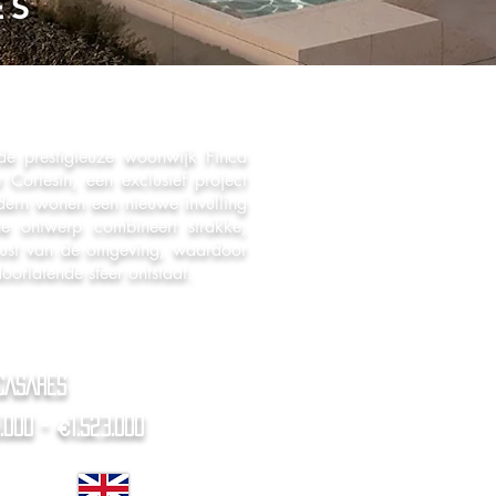
ES
de prestigieuze woonwijk Finca
 Cortesín, een exclusief project
ern wonen een nieuwe invulling
che ontwerp combineert strakke,
 rust van de omgeving, waardoor
oorlatende sfeer ontstaat.
CASARES
.000 - €1.523.000