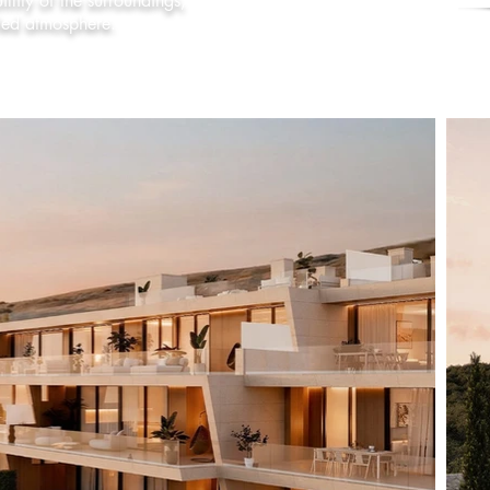
llity of the surroundings,
lled atmosphere.