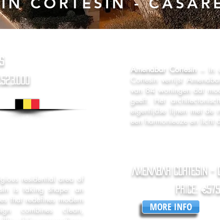
IN CORTESIN - CASAR
S
Amenabar Cortesin
– In 
Cortesín verrijst Amenabar
.523.000
van 84 woningen dat mod
geeft. Het architectonis
eigentijdse lijnen met de
een harmonieuze en licht d
AMENABAR CORTESIN - 
igious residential area of
sín is taking shape: an
price: €575
es that redefines modern
MORE INFO
esign combines clean,