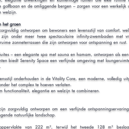
e golfbaan en de omliggende bergen – zorgen voor een werkelijk u
 welzijn.
n het groen
orgvuldig ontworpen om bewoners een levensstijl van comfort, wel
 zijn onder meer twee spectaculaire infinity-zwembaden met vr
ruime zonneterrassen die zijn ontworpen voor ontspanning en rust.
 Suites – een elegante spa met sauna en hamam, ontworpen als een 
ten biedt Serenity Space een verfijnde omgeving met loungeruimte
.
sstijl onderhouden in de Vitality Core, een moderne, volledig uitg
onder het complex te hoeven verlaten.
 functionaliteit, elegantie en welzijn te combineren.
zijn zorgvuldig ontworpen om een verfijnde ontspanningservari
ngende natuurlijke landschap.
ppervlakte van 222 m², terwijl het tweede 128 m² beslaat