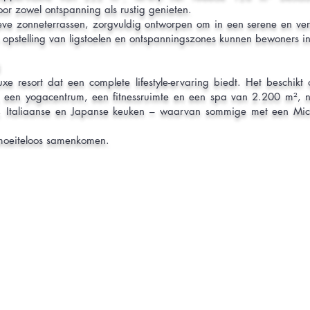
or zowel ontspanning als rustig genieten.
ve zonneterrassen, zorgvuldig ontworpen om in een serene en ver
 opstelling van ligstoelen en ontspanningszones kunnen bewoners in a
e resort dat een complete lifestyle-ervaring biedt. Het beschikt
, een yogacentrum, een fitnessruimte en een spa van 2.200 m², n
 Italiaanse en Japanse keuken – waarvan sommige met een Miche
 moeiteloos samenkomen.