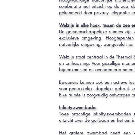
combinatie met uitzicht op de zee, d
gekenmerkt door privacy, elegantie en
Welzijn in elke hoek, tussen de zee e
De gemeenschappelijke ruimtes zijn z
exclusieve omgeving. Hoogtepunten
natuurlijke omgeving, aangevuld met 
Welzijn staat centraal in de Thermal
en onthaasting. Voor gezellige momen
bijeenkomsten en avondentertainment
Bewoners kunnen ook een actieve leven
voor gemakkelijk, dagelijks gebruik z
Elke ruimte is zorgvuldig ontworpen om
Infinity-zwembade
n
Twee prachtige infinity-zwembaden 
uitzicht over de golfbaan en het omri
Het grotere zwembad heeft een o