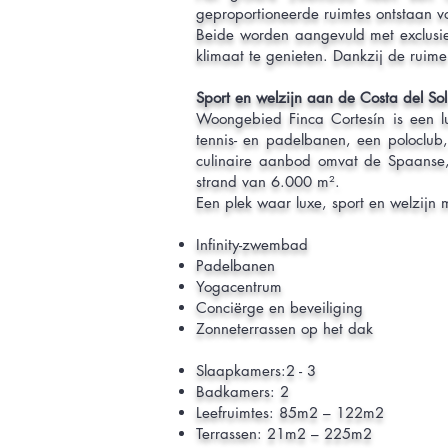
geproportioneerde ruimtes ontstaan vo
Beide worden aangevuld met exclusie
klimaat te genieten. Dankzij de ruime
Sport en welzijn aan de Costa del Sol
Woongebied Finca Cortesín is een lux
tennis- en padelbanen, een poloclub
culinaire aanbod omvat de Spaanse,
strand van 6.000 m².
Een plek waar luxe, sport en welzijn
Infinity-zwembad
Padelbanen
Yogacentrum
Conciërge en beveiliging
Zonneterrassen op het dak
Slaapkamers:2 - 3
Badkamers: 2
Leefruimtes: 85m2 – 122m2
Terrassen: 21m2 – 225m2