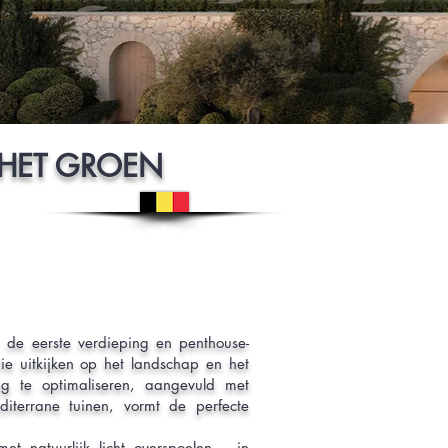
N HET GROEN
 de eerste verdieping en penthouse-
e uitkijken op het landschap en het
ng te optimaliseren, aangevuld met
terrane tuinen, vormt de perfecte
t natuurlijk licht overspoelen – in