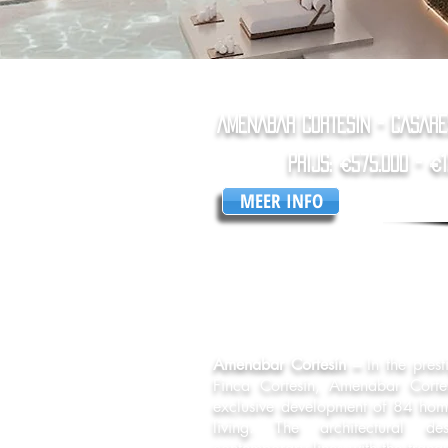
AMENABAR CORTESIN - CASARE
PrijS: €575.000 - €1
MEER INFO
Amenabar Cortesín –
In the prest
Finca Cortesín, Amenabar Corte
exclusive development of 84 hom
living. The architectural d