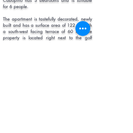
Cabopino has 3 bedrooms and is suitable
for 6 people.
The apartment is tastefully decorated, newly
built and has a surface area of 122 m² with
a south-west facing terrace of 60 m². The
property is located right next to the golf
course with beautiful views of the golf course
and the sea.The property is located 3 km
from Cabopino Beach, 10 m from Cabopino
Golf Course, 7 km from Marbella town, 2 km
from Supercor supermarket, 45 km from
Malaga Airport and is located in a family-
friendly neighbourhood.
This peaceful haven is an oasis of natural
beauty that will delight all your senses. The
perfect combination of proximity to the
beach, privacy, exclusivity and tranquillity of
a beautiful natural environment, with the
mountains behind, the golf course in front
and panoramic sea views. The certainty that