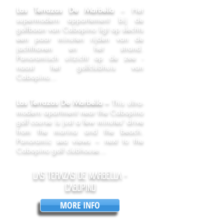
Las Terrazas De Marbella
– Het
supermodern appartement bij de
golfbaan van Cabopino ligt op slechts
een paar minuten rijden van de
jachthaven en het strand.
Panoramisch uitzicht op de zee -
naast het golfclubhuis van
Cabopino...
Las Terrazas De Marbella –
This ultra-
modern apartment near the Cabopino
golf course is just a few minutes' drive
from the marina and the beach.
Panoramic sea views – next to the
Cabopino golf clubhouse...
LAS TERAZAS DE MARBELLA -
CABOPINO
MORE INFO