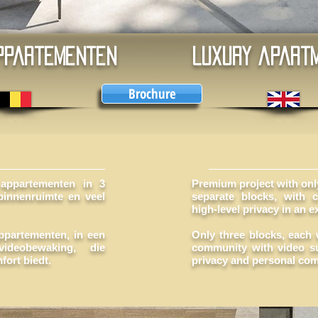
ppartementen
LUXURY apart
Brochure
 appartementen in 3
Premium project with only
binnenruimte en veel
separate blocks, with c
high-level privacy in an e
appartementen, in een
Only three blocks, each 
deobewaking, die
community with video su
fort biedt.
privacy and personal com