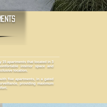
ments
 15 apartments that located in 3
omfortable interior space and
xclusive location.
with five apartments, in a gated
rveillance, providing maximum
fort.