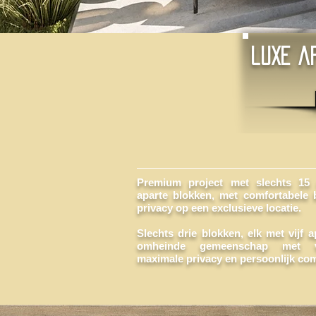
luxe a
Premium project met slechts 15
aparte blokken, met comfortabele 
privacy op een exclusieve locatie.
Slechts drie blokken, elk met vijf 
omheinde gemeenschap met vi
maximale privacy en persoonlijk com