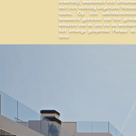
resortstijl, waaronder een ultramo
met een volledig uitgeruste fitnes
sauna. Op een adembenemend
bewoners genieten van het gemak
minuten van de zee en de weelder
het onlangs geopende Parque de
deur.