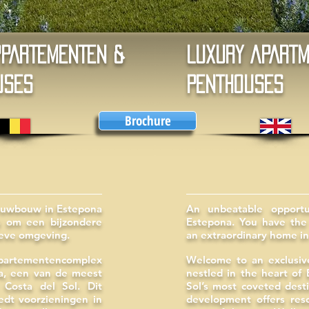
PPARTEMENTEN &
LUXURY APARTM
USES
PENTHOUSES
Brochure
euwbouw in Estepona
An unbeatable opport
s om een bijzondere
Estepona. You have the 
ieve omgeving.
an extraordinary home in
artementencomplex
Welcome to an exclusiv
na, een van de meest
nestled in the heart of
Costa del Sol. Dit
Sol’s most coveted desti
edt voorzieningen in
development offers reso