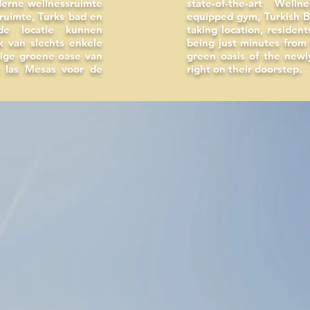
derne wellnessruimte
state-of-the-art Well
sruimte, Turks bad en
equipped gym, Turkish B
e locatie kunnen
taking location, residen
 van slechts enkele
being just minutes from 
ige groene oase van
green oasis of the new
 las Mesas voor de
right on their doorstep.