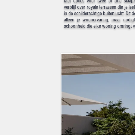
Met opties voor twee of drie slaapk
verblijf over royale terrassen die je l
in de schilderachtige buitenlucht. Dit 
alleen je woonervaring, maar nodig
schoonheid die elke woning omringt v