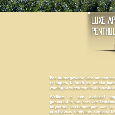
LUXE A
PENTHO
Een buitengewone kans om een ni
te kopen. U heeft de unieke kan
woning te verwerven in een exclus
Welkom in een exclusief app
genesteld in het hart van Estepo
begeerde bestemmingen aan de 
prestigieuze omheinde complex bi