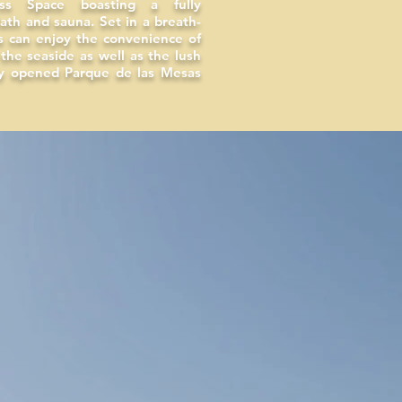
ness Space boasting a fully
ath and sauna. Set in a breath-
ts can enjoy the convenience of
the seaside as well as the lush
ly opened Parque de las Mesas