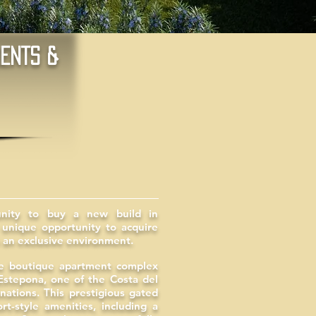
ENTS &
unity to buy a new build in
unique opportunity to acquire
 an exclusive environment.
e boutique apartment complex
 Estepona, one of the Costa del
nations. This prestigious gated
rt-style amenities, including a