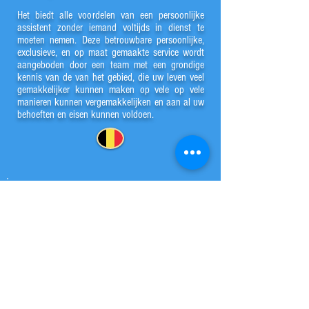
Het biedt alle voordelen van een persoonlijke
assistent zonder iemand voltijds in dienst te
moeten nemen. Deze betrouwbare persoonlijke,
exclusieve, en op maat gemaakte service wordt
aangeboden door een team met een grondige
kennis van de van het gebied, die uw leven veel
gemakkelijker kunnen maken op vele op vele
manieren kunnen vergemakkelijken en aan al uw
behoeften en eisen kunnen voldoen.
Security guards on duty 24/7, alarms, and
perimeter cameras, so you can enjoy your home
without worrying about anything else.
Imagine not having to deal with all those small
daily tasks that take up all your time.
My Concierge Marbella is the company
responsible for the concierge services, which are
offered through an exclusive membership to all