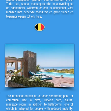
Turks bad, sauna, massageruimte, in aanvulling op
de badkamers, waarvan er een is aangepast voor
mensen met beperkte mobiliteit en grote tuinen en
toegangswegen tot elk huis.
The urbanisation has an outdoor swimming pool for
communal use, a gym, Turkish bath, sauna,
massage room, in addition to bathrooms, one of
which is adapted for people with reduced mobility,