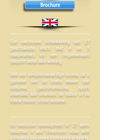
Brochure
Een exclusieve ontwikkeling van 27
geschakelde villa's met 4 en 5
slaapkamers en een ongeëvenaard
zeezicht vanaf elke woning.
Met een benijdenswaardige locatie, zal u
genieten van de brede waaier van
culturele, gastronomische, sport,
diversiteit aan stranden, de natuur of de
kleine steden, onder anderen.
An exclusive development of 27 semi-
detached 4 and 5-bedroom villas with
unrivalled sea views from every property.