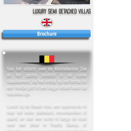
LUXURY SEMI DETACHED VILLAS
Brochure
Van het uitzicht over de Middellandse Zee
en het zachte zonlicht in de ruime
slaapkamers, via het ontbijt op het terras tot
een rondje golf of een dagje strand niets zal
hetzelfde zijn.
Lunch bij de Beach club, een spannende rit
naar het wilde platteland, mountainbike of
paard, en dan een korte rit langs de kust
voor een diner in Puerto Banus, of
misschien gewoon een langzaam drankje