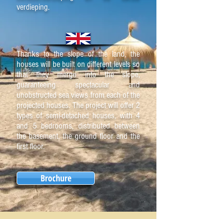
verdieping.
Thanks to the slope of the land, the
houses will be built on different levels so
that they merge into the slope,
guaranteeing spectacular and
unobstructed sea views from each of the
projected houses. The project will offer 2
types of semi-detached houses, with 4
and 5 bedrooms, distributed between
the basement, the ground floor and the
first floor.
Brochure