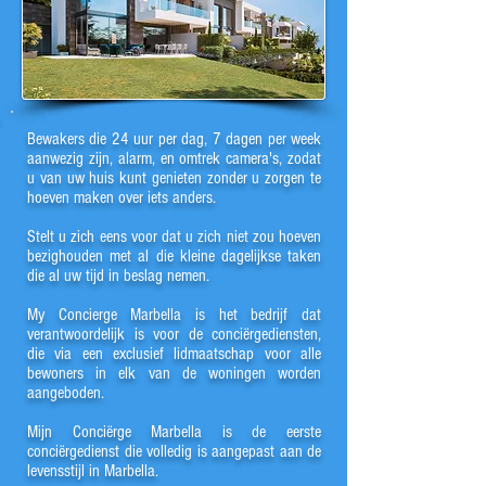
Bewakers die 24 uur per dag, 7 dagen per week
aanwezig zijn, alarm, en omtrek camera's, zodat
u van uw huis kunt genieten zonder u zorgen te
hoeven maken over iets anders.
Stelt u zich eens voor dat u zich niet zou hoeven
bezighouden met al die kleine dagelijkse taken
die al uw tijd in beslag nemen.
My Concierge Marbella is het bedrijf dat
verantwoordelijk is voor de conciërgediensten,
die via een exclusief lidmaatschap voor alle
bewoners in elk van de woningen worden
aangeboden.
Mijn Conciërge Marbella is de eerste
conciërgedienst die volledig is aangepast aan de
levensstijl in Marbella.