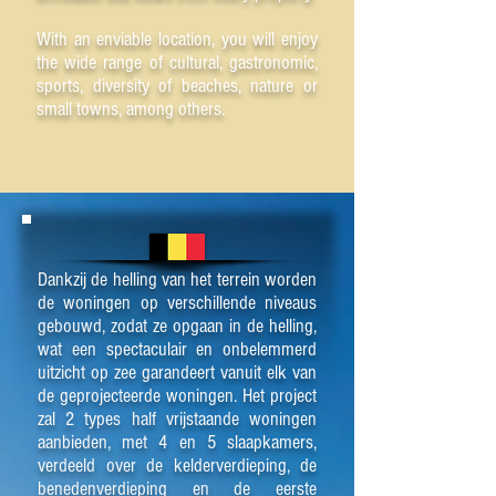
With an enviable location, you will enjoy
the wide range of cultural, gastronomic,
sports, diversity of beaches, nature or
small towns, among others.
Dankzij de helling van het terrein worden
de woningen op verschillende niveaus
gebouwd, zodat ze opgaan in de helling,
wat een spectaculair en onbelemmerd
uitzicht op zee garandeert vanuit elk van
de geprojecteerde woningen. Het project
zal 2 types half vrijstaande woningen
aanbieden, met 4 en 5 slaapkamers,
verdeeld over de kelderverdieping, de
benedenverdieping en de eerste