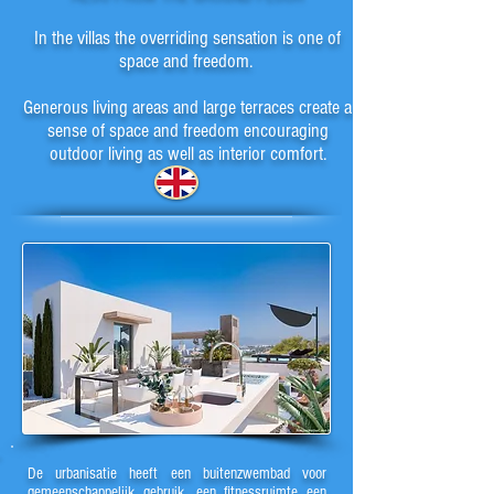
In the villas the overriding sensation is one of
space and freedom.
Generous living areas and large terraces create a
sense of space and freedom encouraging
outdoor living as well as interior comfort.
De urbanisatie heeft een buitenzwembad voor
gemeenschappelijk gebruik, een fitnessruimte een