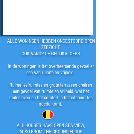
ALLE WONINGEN HEBBEN ONGESTOORD OPEN
ZEEZICHT,
OOK VANOP DE GELIJKVLOERS
In de woningen is het overheersende gevoel er
een van ruimte en vrijheid.
Ruime leefruimtes en grote terrassen creëren
een gevoel van ruimte en vrijheid, wat het
buitenleven en het comfort in het interieur ten
goede komt.
ALL HOUSES HAVE OPEN SEA VIEW,
ALSO FROM THE GROUND FLOOR