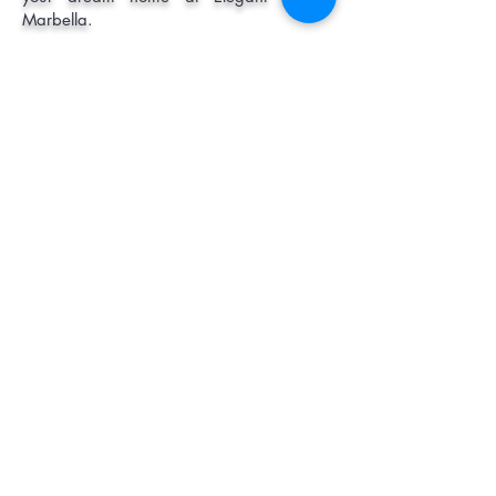
Marbella.
Space, light, silence, nature - this is
Mimosas
Phase 1 consists of 15 of the total of 35
apartments, spread over three 3-storey
buildings, offering the perfect
combination of villas, apartments and
penthouses to meet the requirements of
our customers. Beautiful villa gardens on
the ground floor built over two floors with
a recreation room that can be set up as
an office, gym, cinema, games room,
sauna or any other use the proud owners
choose; spacious apartments on the first
floor with large terraces and our luxury
super penthouses on the top floor. Each
house has its own private swimming pool
in addition to the large communal
swimming pools.