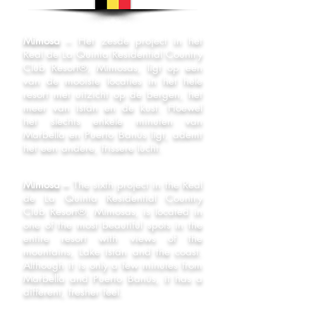
Mimosa
– Het zesde project in het
Real de La Quinta Residential Country
Club Resort®, Mimosas, ligt op een
van de mooiste locaties in het hele
resort met uitzicht op de bergen, het
meer van Istán en de kust. Hoewel
het slechts enkele minuten van
Marbella en Puerto Banús ligt, ademt
het een andere, frissere lucht.
Mimosa –
The sixth project in the Real
de La Quinta Residential Country
Club Resort®, Mimosas, is located in
one of the most beautiful spots in the
entire resort with views of the
mountains, Lake Istán and the coast.
Although it is only a few minutes from
Marbella and Puerto Banús, it has a
different, fresher feel.