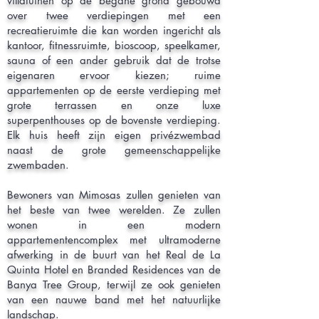
villatuinen op de begane grond gebouwd
over twee verdiepingen met een
recreatieruimte die kan worden ingericht als
kantoor, fitnessruimte, bioscoop, speelkamer,
sauna of een ander gebruik dat de trotse
eigenaren ervoor kiezen; ruime
appartementen op de eerste verdieping met
grote terrassen en onze luxe
superpenthouses op de bovenste verdieping.
Elk huis heeft zijn eigen privézwembad
naast de grote gemeenschappelijke
zwembaden.
Bewoners van Mimosas zullen genieten van
het beste van twee werelden. Ze zullen
wonen in een modern
appartementencomplex met ultramoderne
afwerking in de buurt van het Real de La
Quinta Hotel en Branded Residences van de
Banya Tree Group, terwijl ze ook genieten
van een nauwe band met het natuurlijke
landschap.