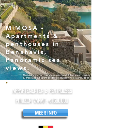
MIMOSA -
Apartments &
penthouses in
Benahavis.
Panoramic sea
views.
appartementen & penthouses
Prijzen vanaf: €
1.690.000
MEER INFO