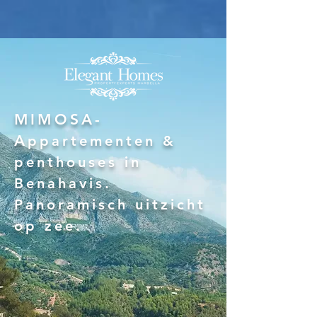
MIMOSA-
A
ppartementen &
penthouses in
Benahavis.
Panoramisch uitzicht
op zee.