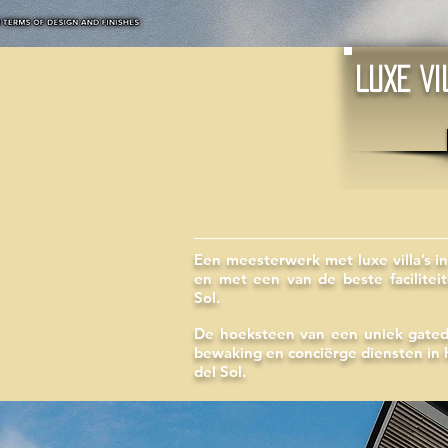
LUXE VI
Een meesterwerk met luxe villa’s 
en met een van de beste facilitei
Sol.
De hoeksteen van een uniek gated
bewaking en conciërge diensten in 
del Sol.