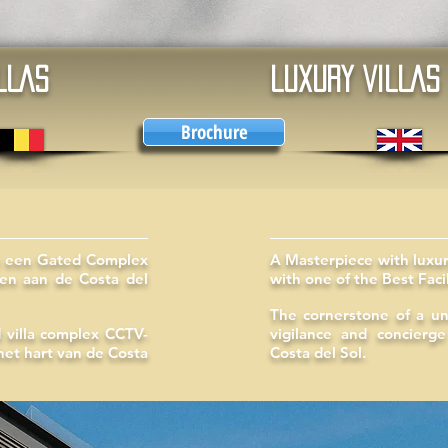
LLAS
LUXURY VILLAS
Brochure
in een Gated Complex
A Masterpiece with luxur
ten aan de Costa del
with one of the Best Facil
The cornerstone of a un
 villa complex CCTV-
vigilance and concierge
het hart van de Costa
Costa del Sol.