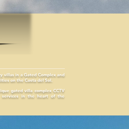
y villas in a Gated Complex and
ities on the Costa del Sol.
ique gated villa complex CCTV
 services in the heart of the