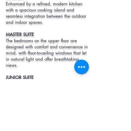
Enhanced by a refined, modern kitchen
with a spacious cooking island and
seamless integration between the outdoor
and indoor spaces.
MASTER SUITE
The bedrooms on the upper floor are
designed with comfort and convenience in
mind, with floor-to-ceiling windows that let
in natural light and offer breathtaking
views.
JUNIOR SUITE
Spacious, light and refined. A large floor-
to-ceiling sliding door connects the interior
with the outdoors, filling the space with
natural light and offering a truly relaxing
experience.
COSY RETREAT
Soft, soothing colours and carefully