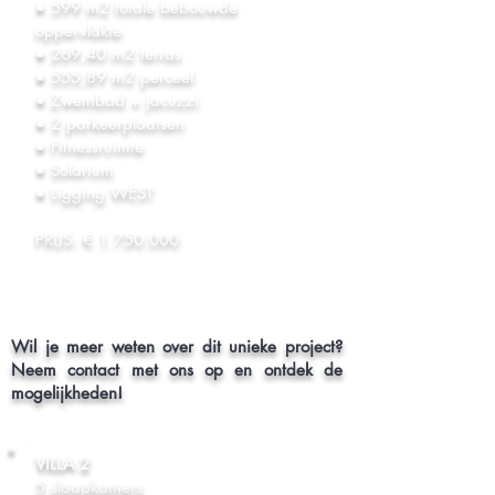
• 599 m2 totale bebouwde
oppervlakte
• 269,40 m2 terras
• 555,89 m2 perceel
• Zwembad + jacuzzi
• 2 parkeerplaatsen
• Fitnessruimte
• Solarium
• Ligging WEST
PRIJS: €
1.750.000
Wil je meer weten over dit unieke project?
Neem contact met ons op en ontdek de
mogelijkheden!
VILLA 2
5 slaapkamers