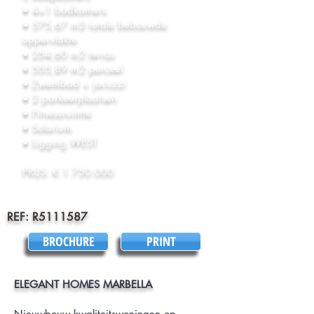
• 4+1 badkamers
• 575,67 m2 totale bebouwde
oppervlakte
• 254,60 m2 terras
• 555,89 m2 perceel
• Zwembad + jacuzzi
• 2 parkeerplaatsen
• Fitnessruimte
• Solarium
• Ligging WEST
PRIJS: €
1.750.000
REF: R5111587
BROCHURE
PRINT
ELEGANT HOMES MARBELLA
Nieuwbouw kwaliteitswoningen op