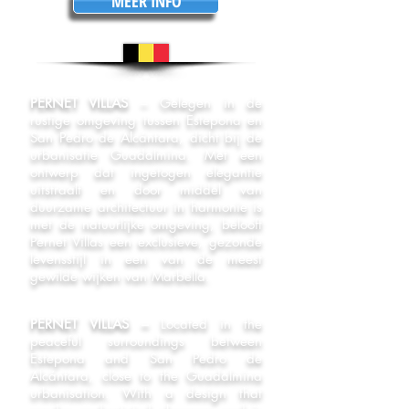
MEER INFO
PERNET VILLAS
– Gelegen in de
rustige omgeving tussen Estepona en
San Pedro de Alcántara, dicht bij de
urbanisatie Guadalmina. Met een
ontwerp dat ingetogen elegantie
uitstraalt en door middel van
duurzame architectuur in harmonie is
met de natuurlijke omgeving, belooft
Pernet Villas een exclusieve, gezonde
levensstijl in een van de meest
gewilde wijken van Marbella.
PERNET VILLAS –
Located in the
peaceful surroundings between
Estepona and San Pedro de
Alcántara, close to the Guadalmina
urbanisation. With a design that