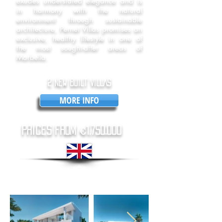
exudes understated elegance and is
in harmony with the natural
environment through sustainable
architecture, Pernet Villas promises an
exclusive, healthy lifestyle in one of
the most sought-after areas of
Marbella.
2 NEW BUILT VILLAS
MORE INFO
prices from €
1.750.000