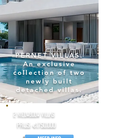
PERNET VILLAS.
An exclusive
collection of two
newly built
detached villas.
2 NIEUWBOUW VILLAS
PrijS: €
1.750.000