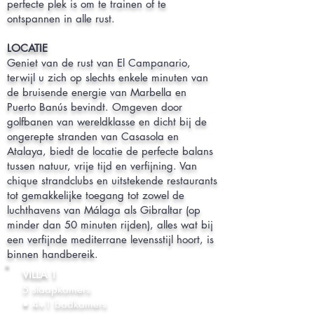
perfecte plek is om te trainen of te
ontspannen in alle rust.
LOCATIE
Geniet van de rust van El Campanario,
terwijl u zich op slechts enkele minuten van
de bruisende energie van Marbella en
Puerto Banús bevindt. Omgeven door
golfbanen van wereldklasse en dicht bij de
ongerepte stranden van Casasola en
Atalaya, biedt de locatie de perfecte balans
tussen natuur, vrije tijd en verfijning. Van
chique strandclubs en uitstekende restaurants
tot gemakkelijke toegang tot zowel de
luchthavens van Málaga als Gibraltar (op
minder dan 50 minuten rijden), alles wat bij
een verfijnde mediterrane levensstijl hoort, is
binnen handbereik.
VILLA 1
5 slaapkamers
• 4+1 badkamers