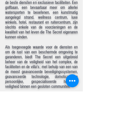
de beste diensten en exclusieve faciliteiten. Een
golfbaan, een bevaarbaar meer om allerlei
watersporten te beoefenen, een kunstmatig
aangelegd strand, wellness centrum, luxe
winkels, hotel, restaurant en ruitercentrum, zijn
slechts enkele van de voorzieningen en de
kwaliteit van het leven die The Secret eigenaren
kunnen vinden.
Als toegevoegde waarde voor de diensten en
om de rust van een beschermde omgeving te
garanderen, biedt The Secret een uitgebreid
beheer van de veiligheid van het complex, de
faciliteiten en de villa's; met behulp van een van
de meest geavanceerde beveiligingssystemen,
geavanceerde technologie, domotica en
persoonlijke, gespecialiseerde huiselijke
veiligheid binnen een gesloten communiteit.
We hebben deze exclusieve promotie
gelanceerd met de verkoop van vijf percelen, op
de beste locatie, met het beste uitzicht en met
een Turnkey project om de villa van uw dromen