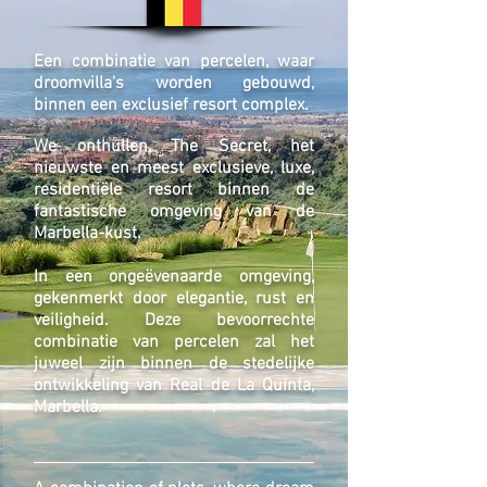
Een combinatie van percelen, waar
droomvilla's worden gebouwd,
binnen een exclusief resort complex.
We onthullen, The Secret, het
nieuwste en meest exclusieve, luxe,
residentiële resort binnen de
fantastische omgeving van de
Marbella-kust.
In een ongeëvenaarde omgeving,
gekenmerkt door elegantie, rust en
veiligheid. Deze bevoorrechte
combinatie van percelen zal het
juweel zijn binnen de stedelijke
ontwikkeling van Real de La Quinta,
Marbella.