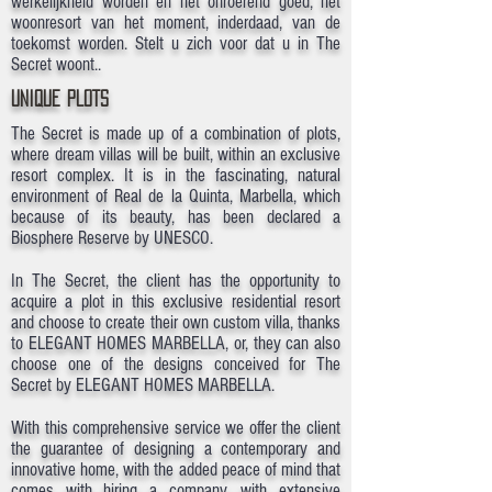
werkelijkheid worden en het onroerend goed, het
woonresort van het moment, inderdaad, van de
toekomst worden. Stelt u zich voor dat u in The
Secret woont..
unique PLOTS
The Secret is made up of a combination of plots,
where dream villas will be built, within an exclusive
resort complex. It is in the fascinating, natural
environment of Real de la Quinta, Marbella, which
because of its beauty, has been declared a
Biosphere Reserve by UNESCO.
In The Secret, the client has the opportunity to
acquire a plot in this exclusive residential resort
and choose to create their own custom villa, thanks
to ELEGANT HOMES MARBELLA, or, they can also
choose one of the designs conceived for The
Secret by ELEGANT HOMES MARBELLA.
With this comprehensive service we offer the client
the guarantee of designing a contemporary and
innovative home, with the added peace of mind that
comes with hiring a company, with extensive