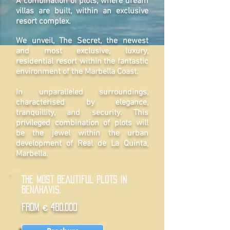
A combination of plots, where dream
villas are built, within an exclusive
resort complex.
We unveil, The Secret, the newest
and most exclusive, luxury,
residential resort within the fantastic
environment of the Marbella Coast.
In unparalleled surroundings,
characterised by elegance,
tranquillity, and security. This
privileged combination of plots will
be the jewel within the urban
development of Real de La Quinta,
Marbella.
The most beautiful plots in
Benahavis.
FROM € 480.000