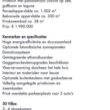
Privétuin met panoramisch uitzicht op zee,
golfbaan en lagune
Perceeloppervlakte ca. 1.002 m²
Bebouwde oppervlakte ca. 350 m²
Privézwembad ca. 38 m²
Prijs: €
1.990.000
Kenmerken en specificaties
Hoge energie-efficiëntie en duurzaamheid
Optionele fotovoltaïsche zonnepanelen
Domoticasysteem
Geïntegreerde ethanolhaarden
Gaggenau-keukenupgrades beschikbaar
Vloerverwarming doorheen het hele huis
Interieur en materialen naar keuze
Optionele buitenkeukens met gasbarbecue
Volledig aangelegde privétuinen en
zwembaden
Privé overdekte parkeerplaats voor 2 auto's
30 Villas:
3 - 4 slaapkamers