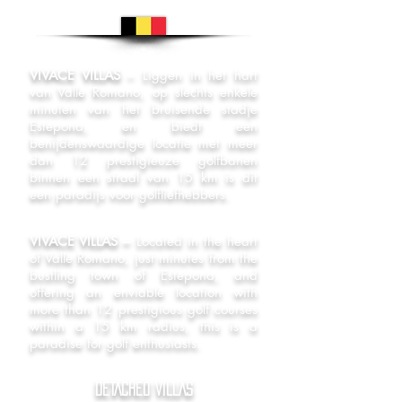
VIVACE VILLAS
– Liggen in het hart
van Valle Romano, op slechts enkele
minuten van het bruisende stadje
Estepona, en biedt een
benijdenswaardige locatie met meer
dan 12 prestigieuze golfbanen
binnen een straal van 15 km is dit
een paradijs voor golfliefhebbers.
VIVACE VILLAS –
Located in the heart
of Valle Romano, just minutes from the
bustling town of Estepona, and
offering an enviable location with
more than 12 prestigious golf courses
within a 15 km radius, this is a
paradise for golf enthusiasts.
DETACHED VILLAS