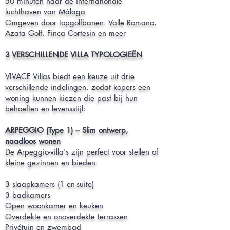
50 minuten naar de internationale
luchthaven van Málaga
Omgeven door topgolfbanen: Valle Romano,
Azata Golf, Finca Cortesin en meer
3 VERSCHILLENDE VILLA TYPOLOGIEËN
VIVACE Villas biedt een keuze uit drie
verschillende indelingen, zodat kopers een
woning kunnen kiezen die past bij hun
behoeften en levensstijl:
ARPEGGIO (Type 1) – Slim ontwerp,
naadloos wonen
De Arpeggio-villa's zijn perfect voor stellen of
kleine gezinnen en bieden:
3 slaapkamers (1 en-suite)
3 badkamers
Open woonkamer en keuken
Overdekte en onoverdekte terrassen
Privétuin en zwembad