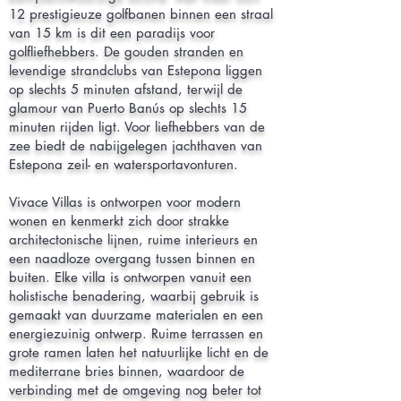
12 prestigieuze golfbanen binnen een straal
van 15 km is dit een paradijs voor
golfliefhebbers. De gouden stranden en
levendige strandclubs van Estepona liggen
op slechts 5 minuten afstand, terwijl de
glamour van Puerto Banús op slechts 15
minuten rijden ligt. Voor liefhebbers van de
zee biedt de nabijgelegen jachthaven van
Estepona zeil- en watersportavonturen.
Vivace Villas is ontworpen voor modern
wonen en kenmerkt zich door strakke
architectonische lijnen, ruime interieurs en
een naadloze overgang tussen binnen en
buiten. Elke villa is ontworpen vanuit een
holistische benadering, waarbij gebruik is
gemaakt van duurzame materialen en een
energiezuinig ontwerp. Ruime terrassen en
grote ramen laten het natuurlijke licht en de
mediterrane bries binnen, waardoor de
verbinding met de omgeving nog beter tot