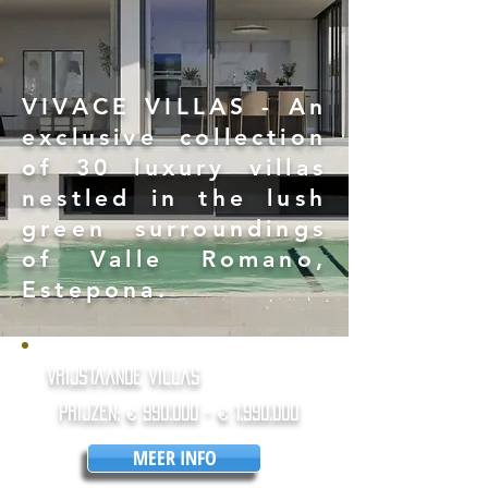
VIVACE VILLAS - An
exclusive collection
of 30 luxury villas
nestled in the lush
green surroundings
of Valle Romano,
Estepona.
vrijstaande villas
Prijzen: € 990.000 - €
1.990.000
MEER INFO