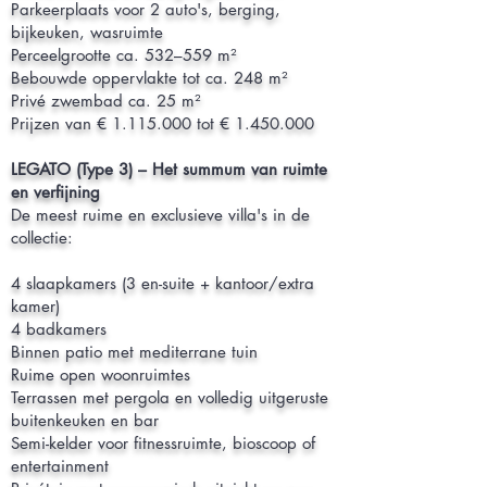
Parkeerplaats voor 2 auto's, berging,
bijkeuken, wasruimte
Perceelgrootte ca. 532–559 m²
Bebouwde oppervlakte tot ca. 248 m²
Privé zwembad ca. 25 m²
Prijzen van €
1.115.000
tot €
1.450.000
LEGATO (Type 3) – Het summum van ruimte
en verfijning
De meest ruime en exclusieve villa's in de
collectie:
4 slaapkamers (3 en-suite + kantoor/extra
kamer)
4 badkamers
Binnen patio met mediterrane tuin
Ruime open woonruimtes
Terrassen met pergola en volledig uitgeruste
buitenkeuken en bar
Semi-kelder voor fitnessruimte, bioscoop of
entertainment