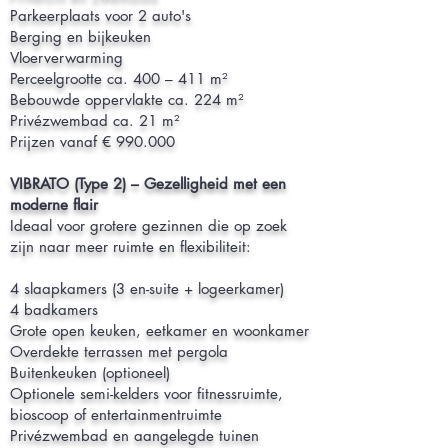
Parkeerplaats voor 2 auto's
Berging en bijkeuken
Vloerverwarming
Perceelgrootte ca. 400 – 411 m²
Bebouwde oppervlakte ca. 224 m²
Privézwembad ca. 21 m²
Prijzen vanaf € 990.000
VIBRATO (Type 2) – Gezelligheid met een
moderne flair
Ideaal voor grotere gezinnen die op zoek
zijn naar meer ruimte en flexibiliteit:
4 slaapkamers (3 en-suite + logeerkamer)
4 badkamers
Grote open keuken, eetkamer en woonkamer
Overdekte terrassen met pergola
Buitenkeuken (optioneel)
Optionele semi-kelders voor fitnessruimte,
bioscoop of entertainmentruimte
Privézwembad en aangelegde tuinen