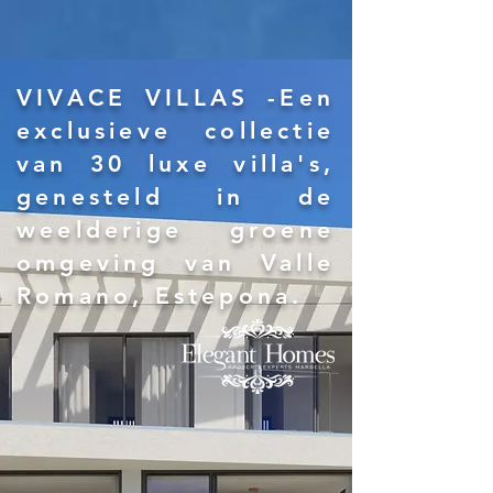
VIVACE VILLAS -
Een
exclusieve collectie
van 30 luxe villa's,
genesteld in de
weelderige groene
omgeving van Valle
Romano, Estepona.