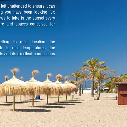
 left unattended to ensure it can
ng you have been looking for:
ws to take in the sunset every
ture and spaces conceived for
etting its quiet location, the
th its mild temperatures, the
ts and its excellent connections