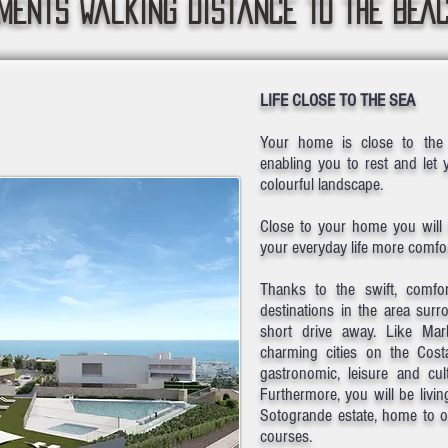
MENTS walking distance TO THE BEA
LIFE CLOSE TO THE SEA
Your home is close to the
enabling you to rest and let 
colourful landscape.
Close to your home you will 
your everyday life more comfor
Thanks to the swift, comfort
destinations in the area surr
short drive away. Like Mar
charming cities on the Cost
gastronomic, leisure and cul
Furthermore, you will be livi
Sotogrande estate, home to on
courses.