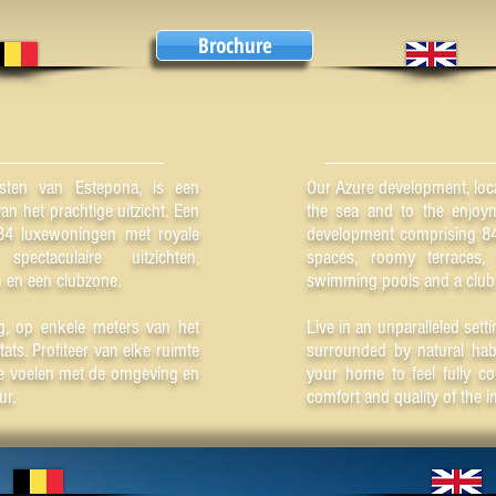
Brochure
sten van Estepona, is een
Our Azure development, loca
n het prachtige uitzicht. Een
the sea and to the enjoym
 84 luxewoningen met royale
development comprising 84
pectaculaire uitzichten,
spaces, roomy terraces, 
 en een clubzone.
swimming pools and a club
, op enkele meters van het
Live in an unparalleled sett
ats. Profiteer van elke ruimte
surrounded by natural hab
e voelen met de omgeving en
your home to feel fully c
ur.
comfort and quality of the in