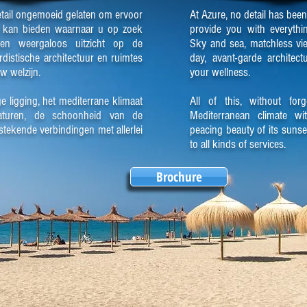
detail ongemoeid gelaten om ervoor
At Azure, no detail has been
es kan bieden waarnaar u op zoek
provide you with everythi
en weergaloos uitzicht op de
Sky and sea, matchless vie
distische architectuur en ruimtes
day, avant-garde architec
w welzijn.
your wellness.
ge ligging, het mediterrane klimaat
All of this, without forg
aturen, de schoonheid van de
Mediterranean climate wi
tekende verbindingen met allerlei
peacing beauty of its sunse
to all kinds of services.
Brochure