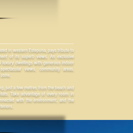
ted in western Estepona, pays tribute to
ent of its superb views. An exclusive
 luxury dwellings with generous indoor
spectacular views, community areas,
 zone.
ing, just a few metres from the beach and
itats. Take advantage of every room in
onnected with the environment, and the
teriors.