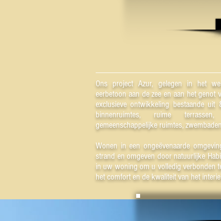
Ons project Azur, gelegen in het we
eerbetoon aan de zee en aan het genot va
exclusieve ontwikkeling bestaande uit
binnenruimtes, ruime terrassen, s
gemeenschappelijke ruimtes, zwembaden
Wonen in een ongeëvenaarde omgeving
strand en omgeven door natuurlijke Habit
in uw woning om u volledig verbonden t
het comfort en de kwaliteit van het interie