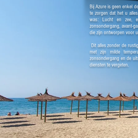
Bij Azure is geen enkel 
te zorgen dat het u all
was: Lucht en zee, e
zonsondergang, avant-gar
die zijn ontworpen voor u
Dit alles zonder de rusti
met zijn milde temper
zonsondergang en de uits
diensten te vergeten.