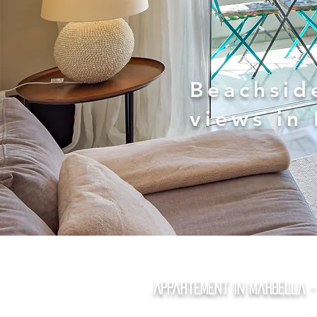
Beachsid
views in
Appartement in Marbella -