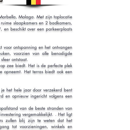
Marbella, Malaga. Met zijn toplocatie
2 ruime slaapkamers en 2 badkamers,
 en beschikt over een parkeerplaats
ect voor ontspanning en het ontvangen
euken, voorzien van alle benodigde
feer ontstaat.
op zee biedt. Het is de perfecte plek
je opneemt. Het terras biedt ook een
je het hele jaar door verzekerd bent
rd en opnieuw ingericht volgens een
loopafstand van de beste stranden van
nvestering vergemakkelijkt. . Het ligt
s zullen blij zijn te weten dat het
gang tot voorzieningen, winkels en