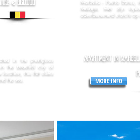
Marbella - Puerto Banus, 
ijs: € 860.000
Malaga. Met zijn toplo
adembenemend uitzicht op 
Apartment in Marbel
ated in the prestigious
n the beautiful city of
ocation, this flat offers
p
nd the sea.
MORE INFO