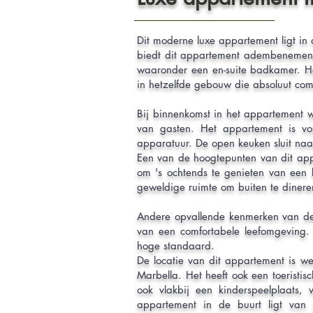
Dit moderne luxe appartement ligt in 
biedt dit appartement adembenemend
waaronder een en-suite badkamer. He
in hetzelfde gebouw die absoluut com
Bij binnenkomst in het appartement w
van gasten. Het appartement is vol
apparatuur. De open keuken sluit na
Een van de hoogtepunten van dit appa
om 's ochtends te genieten van een k
geweldige ruimte om buiten te dineren
Andere opvallende kenmerken van dez
van een comfortabele leefomgeving. 
hoge standaard.
De locatie van dit appartement is we
Marbella. Het heeft ook een toeristis
ook vlakbij een kinderspeelplaats, 
appartement in de buurt ligt van 