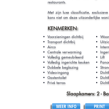
restaurants.
Met zijn luxe classificatie, exclus
kans niet om deze uitzonderlijke wonin
KENMERKEN:
Voorzieningen dichtbij
Woon
Transport dichtbij
Uitzi
Airco
Intern
Centrale verwarming
Inger
Volledig gemeubileerd
Lift
Volledig ingerichte keuken
Panor
Dubbele beglazing
Stran
Video-ingang
Dicht
Gastentoilet
Dicht
Privé terras
Dicht
Slaapkamers: 2 - B
MEER INFO
PRINT