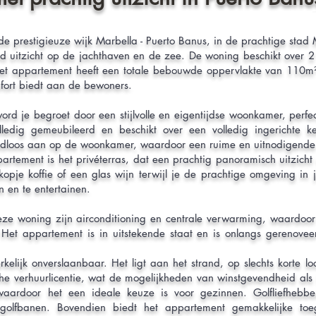
de prestigieuze wijk Marbella - Puerto Banus, in de prachtige stad 
 uitzicht op de jachthaven en de zee. De woning beschikt over 
t appartement heeft een totale bebouwde oppervlakte van 110m²,
fort biedt aan de bewoners.
ord je begroet door een stijlvolle en eigentijdse woonkamer, perf
ledig gemeubileerd en beschikt over een volledig ingerichte k
adloos aan op de woonkamer, waardoor een ruime en uitnodigende s
rtement is het privéterras, dat een prachtig panoramisch uitzicht 
opje koffie of een glas wijn terwijl je de prachtige omgeving in 
 en te entertainen.
e woning zijn airconditioning en centrale verwarming, waardoor 
Het appartement is in uitstekende staat en is onlangs gerenovee
rkelijk onverslaanbaar. Het ligt aan het strand, op slechts korte 
che verhuurlicentie, wat de mogelijkheden van winstgevendheid als i
waardoor het een ideale keuze is voor gezinnen. Golfliefhebber
golfbanen. Bovendien biedt het appartement gemakkelijke toe