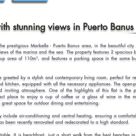
ith stunning views in Puerto Banus
 the prestigious Marbella - Puerto Banus area, in the beautiful cit
ng views of the marina and the sea. The property features 2 spaciou
ilt-up area of 110m², and features a parking space in the same bui
greeted by a stylish and contemporary living room, perfect for rel
itted kitchen, equipped with all the necessary appliances. The open-
 inviting atmosphere. One of the highlights of this flat is the p
ect place to enjoy a cup of coffee or a glass of wine in the mo
a great space for outdoor dining and entertaining.
ty include air-conditioning and central heating, ensuring a comforta
d has been recently renovated and redecorated to a high standard.
eatable. It is beachfront, just a short walk from the best beaches in