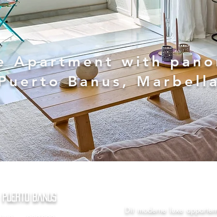
e Apartment with pano
 Puerto Banus, Marbell
 Puerto Banus
Dit moderne luxe apparteme