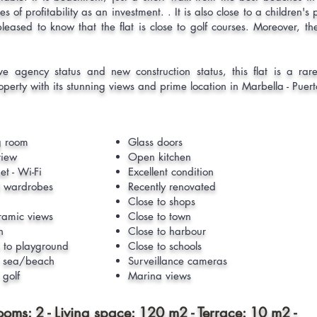
ties of profitability as an investment. . It is also close to a children
 pleased to know that the flat is close to golf courses. Moreover, th
usive agency status and new construction status, this flat is a ra
operty with its stunning views and prime location in Marbella - Puer
g room
Glass doors
view
Open kitchen
et - Wi-Fi
Excellent condition
d wardrobes
Recently renovated
Close to shops
ramic views
Close to town
h
Close to harbour
 to playground
Close to schools
 sea/beach
Surveillance cameras
golf
Marina views
rooms: 2 - Living space: 120 m2 - Terrace: 10 m