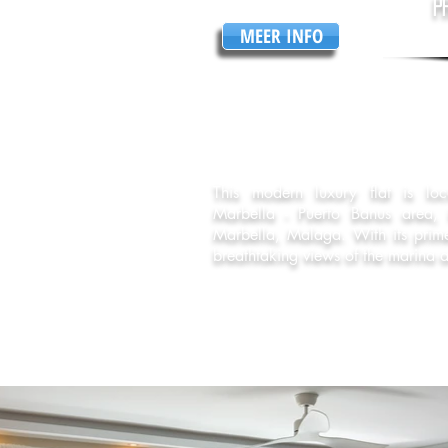
Pr
MEER INFO
This modern luxury flat is loc
Marbella - Puerto Banus area, i
Marbella, Malaga. With its prime l
breathtaking views of the marina a