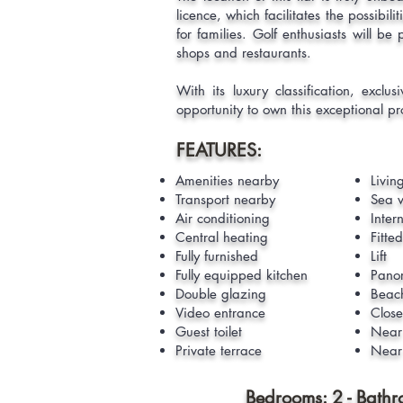
licence, which facilitates the possibili
for families. Golf enthusiasts will be
shops and restaurants.
With its luxury classification, excl
opportunity to own this exceptional pr
FEATURES:
Amenities nearby
Livin
Transport nearby
Sea 
Air conditioning
Intern
Central heating
Fitte
Fully furnished
Lift
Fully equipped kitchen
Pano
Double glazing
Beac
Video entrance
Close
Guest toilet
Near
Private terrace
Near 
Bedrooms: 2 - Bath