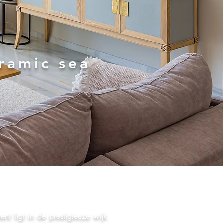
ramic sea
a
nt ligt in de prestigieuze wijk