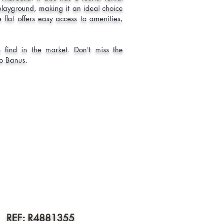
's playground, making it an ideal choice
e flat offers easy access to amenities,
re find in the market. Don't miss the
to Banus.
2 - REF: R4881355