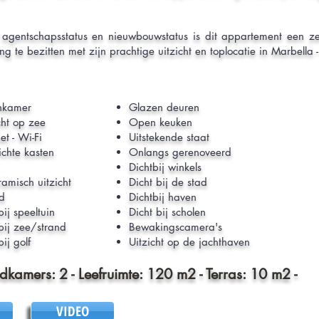
ieve agentschapsstatus en nieuwbouwstatus is dit appartement een
g te bezitten met zijn prachtige uitzicht en toplocatie in Marbella 
kamer
Glazen deuren
cht op zee
Open keuken
et - Wi-Fi
Uitstekende staat
ichte kasten
Onlangs gerenoveerd
Dichtbij winkels
amisch uitzicht
Dicht bij de stad
d
Dichtbij haven
bij speeltuin
Dicht bij scholen
bij zee/strand
Bewakingscamera's
bij golf
Uitzicht op de jachthaven
adkamers: 2 - Leefruimte: 120 m2 - Terras: 10 m2
VIDEO