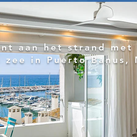
nt aan het strand met
p zee in Puerto Banus,