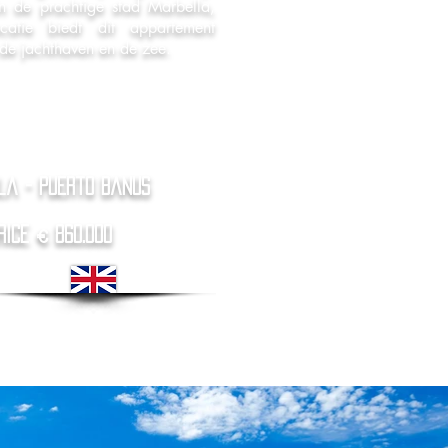
in de prachtige stad Marbella,
catie biedt dit appartement
de jachthaven en de zee.
la - Puerto Banus
rice € 860.000